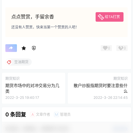
点点赞赏，手留余香
给TA打赏
还没有人赞赏，快来当第一个赞赏的人吧！
0
0
豆油期货
期货知识
期货知识
期货市场中的对冲交易分为几
散户炒股指期货时要注意些什
类
么
2022-3-25 19:40:17
2022-3-26 22:14:45
0 条回复
文章作者
管理员
A
M
欢迎您，新朋友，感谢参与互动！
确认修改