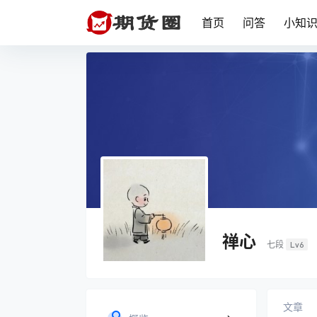
首页
问答
小知
禅心
七段
Lv6
文章