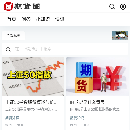
首页
问答
小知识
快讯
全部标签
IH期货
上证50指数期货概述与价格
IH期货是什么意思
影响因素
上证50指数是根据科学客观的方
IH期货是上证50股指期货的意思，
法，挑选上海证券市场规模大、流
上证50股指期货的标的物是上证50
期货知识
期货知识
动性好的最具代表性的50只股票组
股票指数，该指数中的成分股是A股
成样本股，以便综合反映上海证券
市场中市值最大、流动性最好的50
78
0
235
0
市场最具市场影响力的一批龙头企
支蓝筹股，上证50指数的涵盖面比