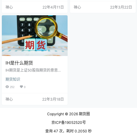
业的整体状况。 上证50指数自200
较单一，以金融行业为主。
禅心
22年4月11日
禅心
22年3月22日
4年1月2日起正式发布。其目标是建
立一个成交活跃、规模较大、主要
作为衍生金融工具基础的投资指
数。 上证50指数期货交易合约： 交
易品种 上证50指数 交易单位 每点3
00元 报价单位 指数点 最小变动价
位 0.2…
IH是什么期货
IH期货是上证50股指期货的意思，
上证50股指期货的标的物是上证50
期货知识
股票指数，该指数中的成分股是A股
市场中市值最大、流动性最好的50
252
0
支蓝筹股，上证50指数的涵盖面比
较单一，以金融行业为主。
禅心
22年3月18日
Copyright © 2026
期货圈
京ICP备19052520号
查询 47 次，耗时 0.2050 秒