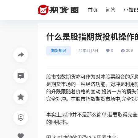
首页
问答
小知
什么是股指期货投机操作
0
209
期货知识
22年4月8日
股市指数期货亦可作为对冲股票组合的风
是期货市场的一种经济功能。对冲是利用
的升跌跟随着价格的变动,投资一方的损失
完全对冲。在股市指数期货市场中,完全对
事实上,对冲并不是那么简单;若要取得完
的回报率。
因此,对冲的效用受以下因素决定: