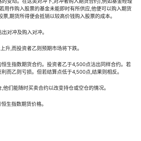
的变动。在这类对冲下,对冲者购入期货合约),例如基金经理
但若用作购入股票的基金未能即时有所供应,他便可以购入期货
股票,期货所得便会抵销以较高价钱购入股票的成本。
沽出对冲及购入对冲。
后上升,而投资者乙则预期市场将下跌。
期的恒生指数期货合约。投资者乙于4,500点沽出同样合约。若
获利而乙则亏损。但若结算点低于4,500点,结果则相反。
仓,他们能随时买卖合约以改变持仓或空仓的情况。
月恒生指数期货价格。