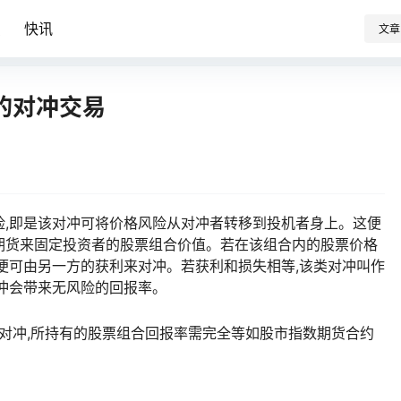
识
快讯
文章
的对冲交易
险,即是该对冲可将价格风险从对冲者转移到投机者身上。这便
期货来固定投资者的股票组合价值。若在该组合内的股票价格
便可由另一方的获利来对冲。若获利和损失相等,该类对冲叫作
冲会带来无风险的回报率。
全对冲,所持有的股票组合回报率需完全等如股市指数期货合约