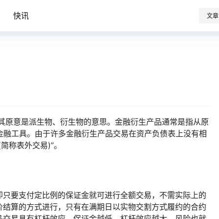
识
快讯
文章
文意译。其原意是派生物、衍生物的意思。金融衍生产品通常是指从原
 派生出来的金融工具。由于许多金融衍生产品交易在资产负债表上没有相
简称表外交易)”。
即只要支付定比例的保证金就可进行全额交易，不需实际上的
价结算的方式进行，只有在满期日以实物交割方式履约的合约
品交易具有杠杆效应。保证金越低，杠杆效应越大，风险也就