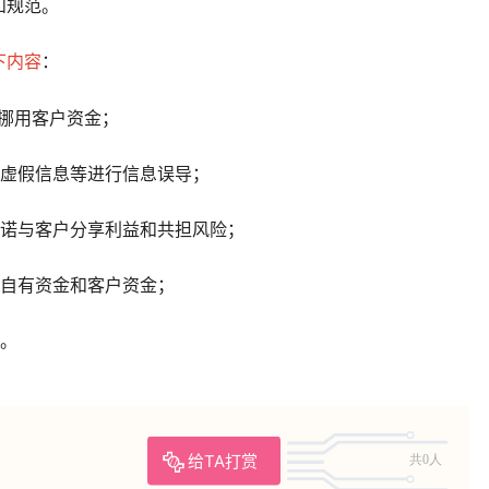
和规范。
下内容
：
挪用客户资金；
布虚假信息等进行信息误导；
承诺与客户分享利益和共担风险；
分自有资金和客户资金；
易。
给TA打赏
共0人