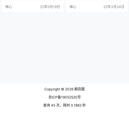
要，下面让我们一起了解下沪金期
就由小编为您介绍。 根据交易所的
禅心
22年5月19日
禅心
22年3月24日
货的基本交易规则吧。 沪金期货一
规定，沪金期货的交易单位为1000
手波动一个点多少钱： 沪金期货一
克/手，购买一手沪金期货的计算公
手等于1000克，最小变动价位是0.
式=沪金价格*交易单位(1000克/手)
02元/克，因此沪金期货波动一个点
*保证金比例。 现在假设沪金期货的
是20元。 沪金期货交易一手需要多
价格为342元，保证金比例是10%，
少钱保证金： 沪金期货保证金计算
代入上述公式可得购买一手沪金期
公式为交易价格*交易单…
货需要的…
Copyright © 2026
期货圈
京ICP备19052520号
查询 45 次，耗时 0.1862 秒