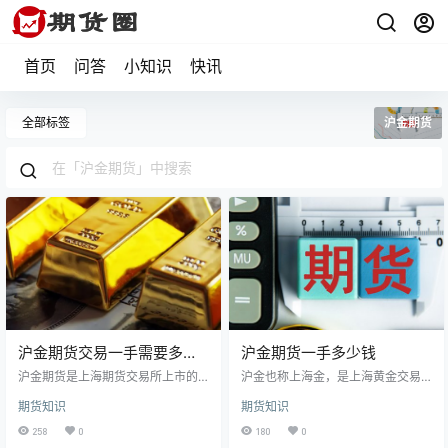
首页
问答
小知识
快讯
全部标签
沪金期货
沪金期货交易一手需要多少
沪金期货一手多少钱
钱和手续费
沪金期货是上海期货交易所上市的
沪金也称上海金，是上海黄金交易
期货品种，我们也称之为黄金期
所延期交收业务Au(T+D)的一种俗
期货知识
期货知识
货，对于投资者来说知道沪金期货
称。这种交易模式为投资者提供了
波动一个点多少钱、交易一手需要
一个交易平台，较宜适合投资理
258
0
180
0
多少钱手续费和多少保证金尤为重
财。那沪金期货一手多少钱？下面