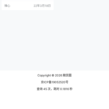
然橡胶期货合约标的为国产全乳胶
禅心
22年3月18日
和进口3号烟胶片，20号胶期货合约
标的为20号胶。其中全乳胶以新鲜
胶乳为原料加工而成，产品杂质含
量低，加工工艺链条短。而20号胶
主要采用杯胶和种植户简单处理后
的生片和烟胶片为原料，原料具有
多样性。 2、终端用途方面…
Copyright © 2026
期货圈
京ICP备19052520号
查询 45 次，耗时 0.1816 秒