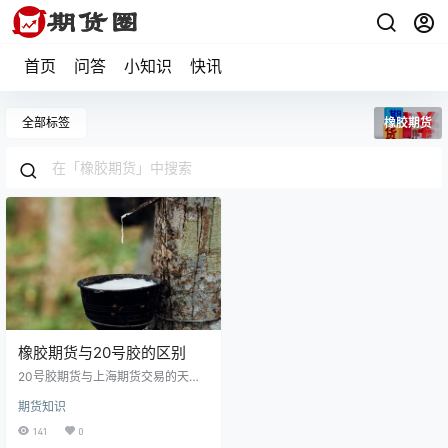
首页
问答
小知识
快讯
全部标签
橡胶期货
橡胶期货与20号胶的区别
20号胶期货与上海期货交易的天然
橡胶期货之间的区别有：标的物不
期货知识
同、终端用途方面不同、报价方式
不同、交易权限不同、交易者范围
141
0
不同等。 1、标的物不同 上期所天