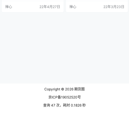
仓发生强平。比如，三板强平。 期
强行平仓也叫强制平仓，又称被斩
禅心
22年4月27日
禅心
22年3月23日
货三板强平规则是什么? 三板强平主
仓/被砍仓/爆仓。依据强行平仓实施
要目的，是为了保护投资者在极端
的主体不同，可将强行平仓分为交
行情下，如果出现连续亏损的话，
易所强行平仓和经纪公司强行平
有一个退出的机制。三板强平的规
仓。 交易所强行平仓权，是指当客
则：最后五分钟未打开属于停板，
户所持未平仓合约与当日交易结算
连续三个单边板，第四天停市协
价的价差亏损超过一定比率后，客
议，第三天挂单的客户，第四天交
户又未在规定期限内交纳追加保证
易所会找…
金时…
Copyright © 2026
期货圈
京ICP备19052520号
查询 47 次，耗时 0.1826 秒