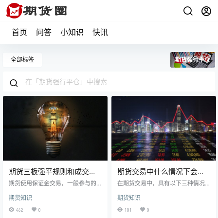
首页
问答
小知识
快讯
全部标签
期货强行平仓
期货三板强平规则和成交方
期货交易中什么情况下会被
式
强行平仓
期货使用保证金交易，一般参与的
在期货交易中，具有以下三种情况
投资者都只需要使用保证金参加交
的会被强行平仓：一是因未履行追
期货知识
期货知识
易。同时，期货市场的风险也是很
加保证金义务而强行平仓；二是因
大的，尤其是在单边行情到来时
违规行为被强行平仓；三是因政策
462
0
101
0
候，很容易是的一些相反方向的持
或交易规则临时变化而强行平仓。