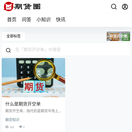
首页
问答
小知识
快讯
全部标签
期货开空单
什么是期货开空单
期货开空单，指代的是期货市场上
的投资者接入期货合约标的资产，
期货知识
然后卖出变现，在未来某个时间再
次买入该期货合约的标的资产进行
268
0
归还的操作，是一种做空的操作。