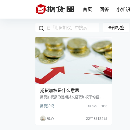
首页
问答
小知
全部标签
期货加权是什么意思
期货加权指的是期货交易取加权平均值，比
如期货生猪加权指的就是货物是生猪肉的期
期货知识
675
0
货交易取加权平均值。期货中IF加权代表多
个具体月份合约的加权平均值，IF为期货合
约简称，IF的意思是沪深300指数为合约标
禅心
22年3月24日
的的期货。十债加权是指10年期国债期的加
权指数，把十年期国债合约的价格依据各自
的持仓量加权平均得出的指数。