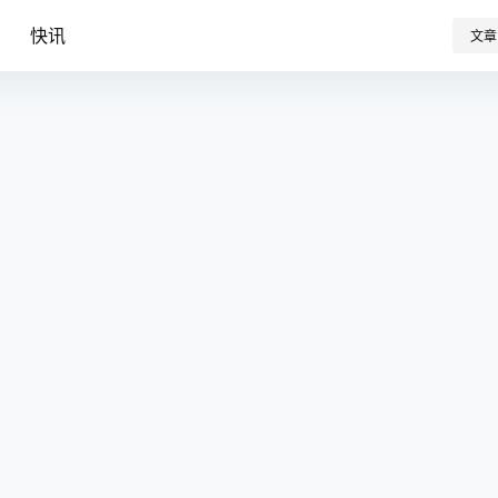
识
快讯
文章