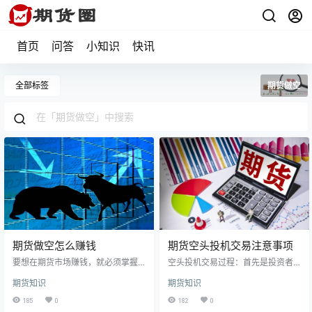
首页
问答
小知识
快讯
全部标签
期货做空
期货做空怎么赚钱
期货空头投机交易注意事项
要想在期货市场赚钱，就必须掌握
空头投机交易过程：首先是投资者
一些技巧和方法，其中期货做空这
预测未来汇率价格处于下跌趋势，
期货知识
期货知识
一种就比较容易赚钱。 期货做空是
即先卖出外汇的期货合约；接着就
怎么赚钱的呢？第一，期货是双向
是待到汇率确实下跌到一定程度
185
0
182
0
交易，可以做多，可以做空。假如
后，再按照已下降的汇率买下同期