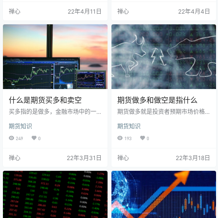
你对未来的市场看好，那你就买入
限的外汇期货；最后投资者为了对
禅心
22年4月11日
禅心
22年4月4日
做多，市场上涨，你就赚了钱。假
冲之前设立空头地位，最终的目的
如你看空未来的期货，那么，你就
就是为了获得其中的利润差异。 空
卖出开仓期货做空，然后行情下跌
头投机通常是外汇期货交易市场上
你就赚钱，反正两个方向的行情涨
一种操作，主要是相关交易投机者
跌只要你做对方向就赚钱，做错方
对未来外汇期货价格的即将下跌，
向就赔钱。 1、期货做空概念介绍。
所以为了自己的利润不被损失而先
若投资者对未来期货市场的走势，
卖后买，希望高价卖出低价买进对
预…
冲的过程。…
什么是期货买多和卖空
期货做多和做空是指什么
买多指的是做多，金融市场中的一
期货做多就是投资者预期市场价格
种交易术语和操作模式，是指投资
会上涨，以当前价格买入期货合
期货知识
期货知识
者预计未来行情会上涨，买入合约
约，然后在未来卖出合约获得收益
标的的操作；卖空又称做空，是指
的操作；期货做空则是投资者预期
249
0
193
0
投资者预计未来行情会下跌，将手
市场价格会下跌，以当前价格卖出
中合约卖出，等行情下跌后再买
期货合约，然后在未来买入合约获
禅心
22年3月31日
禅心
22年3月18日
进，赚取差价的操作。 期货既可先
得收益的操作。期货市场中不管是
买入后卖出，也可先卖出后买入对
做多还是做空都能够获得收益，但
冲，因此，国内期货交易实现了做
是同时也具有很高的风险。 在我
多、做空双向盈利机制。 就投机者
国，期货不像股票市场只能做多，
而言，做多就是估计后市要涨，于
期货交易实现了做多、做空双向盈
是买入合约，日后价格涨了后，以
利机制。 做多就是做多头。做多是
高价卖出合约。赚取差额利润；做
一种金融市场如股票、外汇或期货
空就是估…
等术语：前…