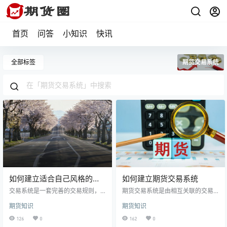
首页
问答
小知识
快讯
全部标签
期货交易系统
如何建立适合自己风格的交
如何建立期货交易系统
易系统
交易系统是一套完善的交易规则，
期货交易系统是由相互关联的交易
这一交易规则应当是客观的、量化
规则组成的一套完整的交易规则体
期货知识
期货知识
的、惟一的，它严格规定了投资的
系，要经实战验证并成为交易者本
各个环节，要求投资者完全按照其
身的系统，能够实现足够可观的交
126
0
162
0
规则进行操作。 （1）交易系统内
易决策，最好能达到百分之百，排