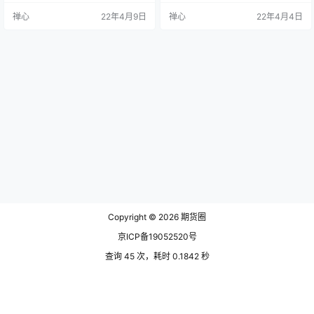
容： ①市场分析――买卖什么 ②
除了交易者自身的交易情绪的影
禅心
22年4月9日
禅心
22年4月4日
时机选择――何时买卖 ③风险控制
响，造成无法承受的判断性失误的
――何时止损 ④持仓时间――何时
交易错误。建立一个交易系统需要
退出 ⑤资金管理――买卖多少 ⑥
考虑以下几个因素。 1、能够判断大
交易心态――性格经验 （2）交易系
势 任何趋势指标都可以用来判断大
统好处： ①树立投资理念消除交易
势，例如：移动平均线、布林线、
中的主观随意性，减少下单前的恐
瀑布线等等。或者是任何一段时
惧、持仓中的焦虑和平仓后…
间。年线，季线，月线，周线，日
线，甚至…
Copyright © 2026
期货圈
京ICP备19052520号
查询 45 次，耗时 0.1842 秒