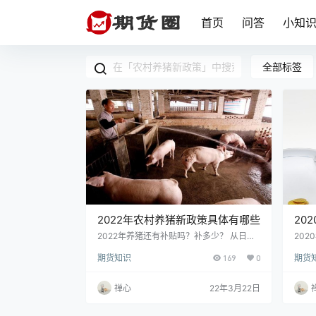
首页
问答
小知
全部标签
2022年农村养猪新政策具体有哪些
20
2022年养猪还有补贴吗？补多少？ 从日前
20
国务院颁布的《“十四五”推进农业农村现代
格，
期货知识
169
0
期货
化规划》中可以得知，我国将在“十四区”期
下跌
间继续健全生猪产业平稳有序发展长效机
不完
制。另外，部分地区也在《2022年全省农
累计
禅心
22年3月22日
业农村工作要点》指出了对于稳定生猪生产
类投
的相关工作要求。从各种信号来看，2022
控生
年国家对于养殖补贴的扶持力度并不会减
价格