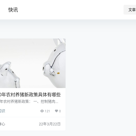
识
快讯
文章
20年农村养猪新政策具体有哪些
20年农村养猪新政策： 一、控制猪肉价
中央储备肉将投放市场 目前生猪价格的
知识
121
0
在一定程度上受到防控行动的影响。据
全统计，2020年后，中央和地方政府
投放超过50万吨肉类。如此大规模的肉
禅心
22年3月22日
放再次证实了中央政府在全国范围内调
猪价格的立场和态度。因此，目前生猪
下跌的触发因素是市场上储备肉的集