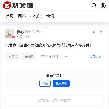
首页
问答
小知识
快讯
禅心
圈主
管理员
广场
七段
Lv6
京发表讲话宣布卖给欧洲的天然气将转为用卢布支付！
22年3月24日
0
赞
收藏
收起讨论
请先登录！
登录
快速注册
发布
没有讨论，您有什么看法？