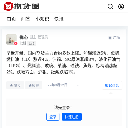
首页
问答
小知识
快讯
禅心
圈主
管理员
广场
七段
Lv6
早盘开盘，国内期货主力合约多数上涨。沪镍涨近5%，低硫
燃料油（LU）涨近4%，沪锡、SC原油涨超3%，液化石油气
（LPG）、燃料油、玻璃、菜油、硅铁、焦煤、棕榈油涨超
2%。跌幅方面，沪银、纸浆跌超1%。
22年8月12日
0
赞
收藏
收起讨论
请先登录！
登录
快速注册
发布