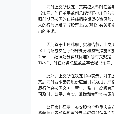
同时上交所认定，其实控人暨时任董事长兼
书余洋、时任董事兼副总经理罗小川作为
照前期已披露的止损线把控期货投资风险
人的行为违反了《股票上市规则》有关规
出的承诺。
因此鉴于上述违规事实和情节，上交所根据《股
《上海证券交易所纪律处分和监管措施实
2 号——纪律处分实施标准》等有关规定，
TANG、时任财务总监兼董事会秘书余洋
此外，上交所在决定书中表示，对于上
案。同时要求秦安股份应当引以为戒，严
履行信息披露义务；董事、监事、高级管
司及时、公平、真实、准确和完整地披露
公开资料显示，秦安股份全称重庆秦安机
系统核心零部件和变速器关键零部件生产