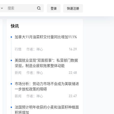
登录
快速注册
快讯
加拿大11月油菜籽交付量同比增加11.1%
行情
作者：
禅心
16:29
美国就业显现“双面叙事”：私营部门数据
坚挺，制造业疲软拖累整体动能
新闻
作者：
禅心
22:48
市场分析：劳动力市场不会成为美联储进
一步放松政策的障碍
新闻
作者：
禅心
22:47
法国预计明年收获的小麦和油菜籽种植面
积将增加