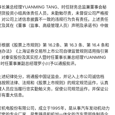
总经理YUANMING TANG、时任财务总监兼董事会秘
期货投资小组具体责任人员，未勤勉尽责，未督促公司严格按
，对公司上述信息披露不一致的违规行为负有责任。上述责任
定及其在《董事（监事、高级管理人员）声明及承诺书》中做
票上市规则》第 16.2条、第 16.3 条、第 16.4 条和
施办法》《上海证券交易所上市公司自律监管规则适用指引第
对秦安股份及其实控人暨时任董事长兼总经理YUANMING
、时任董事兼副总经理罗小川予以通报批评。
述纪律处分，将通报中国证监会，并记入上市公司诚信档
格按照法律、法规和《股票上市规则》的规定规范运作，认真
理人员应当履行忠实勤勉义务，促使公司规范运作，并保证公
所有重大信息。
电股份有限公司，成立于1995年，是从事汽车发动机动力
配套的专业厂家，是集铸造和机加一体化的汽车零部件制造企