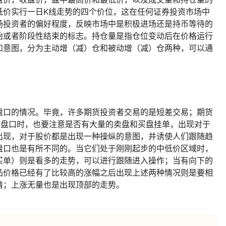
低价实行一日K线走势的四个价位，这在任何证券投资市场中
场投资者的偏好程度，反映市场中是积极进场还是持币等待的
始或者阶段性结束的标志。持仓量是指仓位变动后在价格运行
和意图，分为主动增（减）仓和被动增（减）仓两种，可以通
盘口的情况。毕竟，许多期货投资者交易的是短差交易；期货
货盘口时，也要注意是否有大量的卖盘和买盘挂单，出现对于
出现，对于股价都是出现一种操纵的意图，并诱使人们跟随趋
盘口也是有所不同的。当它们处于刚刚起步的中低价区域时，
买单）则是看多的走势，可以进行跟随进入操作；当有向下的
品价格已经有了比较高的涨幅之后出现上述两种情况则是要相
情；上涨无量也是出现顶部的走势。