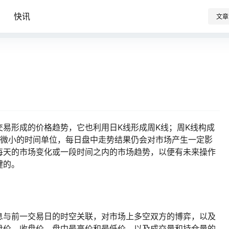
识
快讯
文章
易形成的价格趋势，它也利用日K线形成周K线；周K线构成
有微小的时间单位，每日盘中走势结果仍会对市场产生一定影
每天的市场变化或一段时间之内的市场趋势，以便有未来操作
键的。
息与前一交易日的时空关联，对市场上多空双方的博弈，以及
盘价，收盘价，盘中最高价和最低价，以及成交量和持仓量的