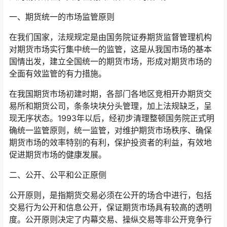
一、期货统一的市场监管原则
在我们国家，法规规定是由国务院证券期货监督管理机构
对期货市场实行集中统一的监管，这是从我国市场的基本
国情出发，建立全国统一的期货市场，形成对期货市场的
全面有效监管的有力措施。
在我国期货市场初建时期，各部门各地区竞相开办期货交
易所和期货公司，条条块块分头管理，加上法规缺乏，呈
现无序状态。1993年以后，经初步清理整顿国务院正式明
确统一监管原则，统一监管，对维护期货市场秩序、确保
期货市场的效率特别的有利，保护投资者的利益，有效地
促进期货市场的健康发展。
二、公开、公平和公正原侧
公开原则，是指期货交易必须在公开的场合中进行，包括
交易行为公开和信息公开，保证期货市场具有较高的透明
度。公开原则决定了内幕交易、操纵交易等非公开竞争行