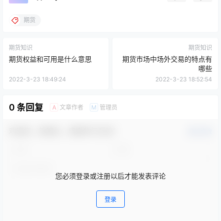
期货
期货知识
期货知识
期货权益和可用是什么意思
期货市场中场外交易的特点有
哪些
2022-3-23 18:49:24
2022-3-23 18:52:54
0 条回复
文章作者
管理员
A
M
欢迎您，新朋友，感谢参与互动！
确认修改
您必须登录或注册以后才能发表评论
登录