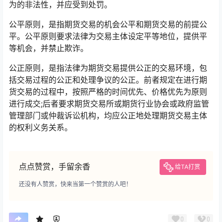
为的非法性，并应受到处罚。
公平原则，是指期货交易的机会公平和期货交易的前提公
平。公平原则要求法律为交易主体设定平等地位，提供平
等机会，并禁止欺诈。
公正原则，是指法律为期货交易提供公正的交易环境，包
括交易过程的公正和处理争议的公正。前者规定在进行期
货交易的过程中，按照严格的时间优先、价格优先为原则
进行成交;后者要求期货交易所或期货行业协会或政府监管
管理部门或仲裁诉讼机构，均应公正地处理期货交易主体
的权利义务关系。
点点赞赏，手留余香
给TA打赏
还没有人赞赏，快来当第一个赞赏的人吧！
0
0