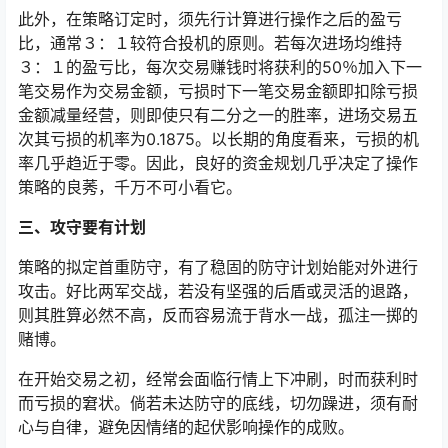
此外，在策略订定时，须先行计算进行操作之后的盈亏
比，通常３：１较符合投机的原则。若每次进场均维持
３：１的盈亏比，每次交易赚钱时将获利的50％加入下一
笔交易作为交易金额，亏损时下一笔交易金额即扣除亏损
金额减量经营，则即使只有二分之一的胜率，进场交易五
次其亏损的机率为0.1875。以长期的角度看来，亏损的机
率几乎趋近于零。因此，良好的资金规划几乎决定了操作
策略的良莠，千万不可小看它。
三、攻守要有计划
策略的拟定首重防守，有了稳固的防守计划始能对外进行
攻击。好比两军交战，若没有坚强的后盾或灵活的退路，
则其胜算必然不高，反而容易流于背水一战，孤注一掷的
赌博。
在开始交易之初，经常会面临行情上下冲刷，时而获利时
而亏损的窘状。倘若未达防守的底线，切勿躁进，须有耐
心与自律，避免因情绪的起伏影响操作的成败。