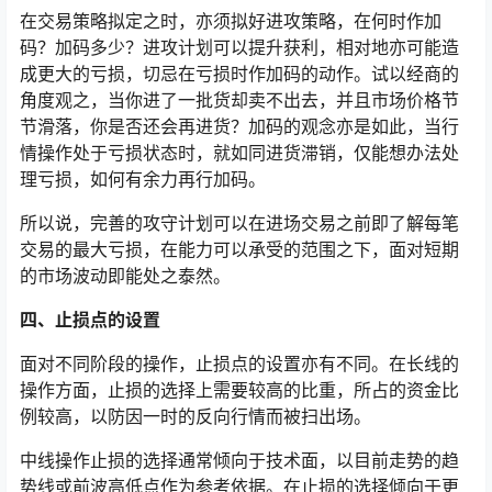
在交易策略拟定之时，亦须拟好进攻策略，在何时作加
码？加码多少？进攻计划可以提升获利，相对地亦可能造
成更大的亏损，切忌在亏损时作加码的动作。试以经商的
角度观之，当你进了一批货却卖不出去，并且市场价格节
节滑落，你是否还会再进货？加码的观念亦是如此，当行
情操作处于亏损状态时，就如同进货滞销，仅能想办法处
理亏损，如何有余力再行加码。
所以说，完善的攻守计划可以在进场交易之前即了解每笔
交易的最大亏损，在能力可以承受的范围之下，面对短期
的市场波动即能处之泰然。
四、止损点的设置
面对不同阶段的操作，止损点的设置亦有不同。在长线的
操作方面，止损的选择上需要较高的比重，所占的资金比
例较高，以防因一时的反向行情而被扫出场。
中线操作止损的选择通常倾向于技术面，以目前走势的趋
势线或前波高低点作为参考依据。在止损的选择倾向于更